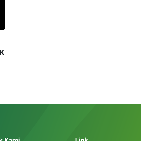
MK
k Kami
Link