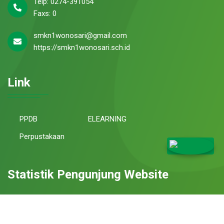
Telp: 0274-391054
Faxs: 0
smkn1wonosari@gmail.com
https://smkn1wonosari.sch.id
Link
PPDB
ELEARNING
Perpustakaan
Statistik Pengunjung Website