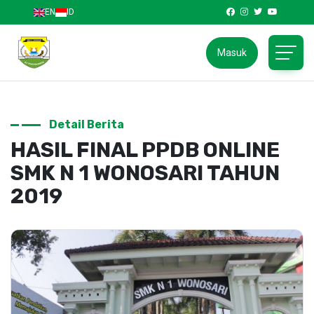
EN
ID
Masuk
Detail Berita
HASIL FINAL PPDB ONLINE
SMK N 1 WONOSARI TAHUN
2019