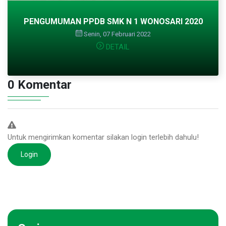
PENGUMUMAN PPDB SMK N 1 WONOSARI 2020
Senin, 07 Februari 2022
DETAIL
0 Komentar
Untuk mengirimkan komentar silakan login terlebih dahulu!
Login