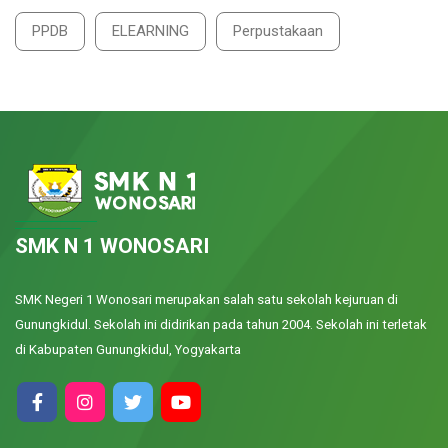
PPDB
ELEARNING
Perpustakaan
SMK N 1 WONOSARI
SMK Negeri 1 Wonosari merupakan salah satu sekolah kejuruan di
Gunungkidul. Sekolah ini didirikan pada tahun 2004. Sekolah ini terletak
di Kabupaten Gunungkidul, Yogyakarta